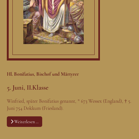
Hl. Bonifatius, Bischof und Märtyrer
5. Juni, II.Klasse
Winfried, später Bonifatius genannt, * 673 Wessex (England), † 5.
Juni 754 Dokkum (Friesland).
Weiterlesen …