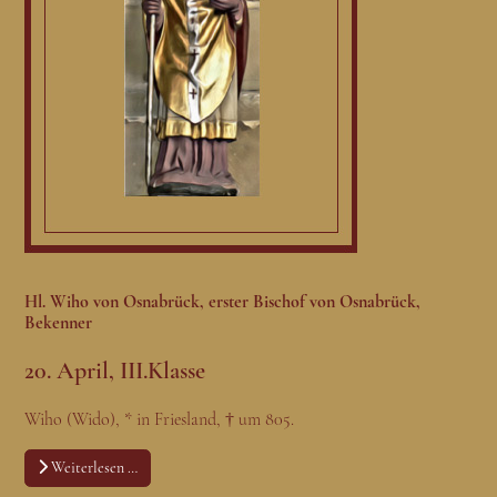
Hl. Wiho von Osnabrück, erster Bischof von Osnabrück,
Bekenner
20. April, III.Klasse
Wiho (Wido), * in Friesland, † um 805.
Weiterlesen …