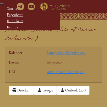
Startseite
Eigenfeste
Rundbrief
Norbert v. Xanten (Herz-Mariä-
Kontakt
Sühne-Sa.)
Kalender
Liturgischer Kalender 2026
Datum
06.06.2026
URL
introibo.net/kalender.php
Drucken
Google
Outlook (.ics)