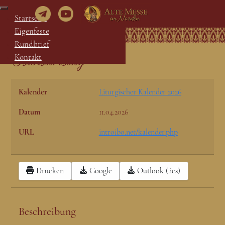
Startseite
Eigenfeste
Rundbrief
Ostersamstag
Kontakt
Kalender
Liturgischer Kalender 2026
Datum
11.04.2026
URL
introibo.net/kalender.php
Drucken
Google
Outlook (.ics)
Beschreibung