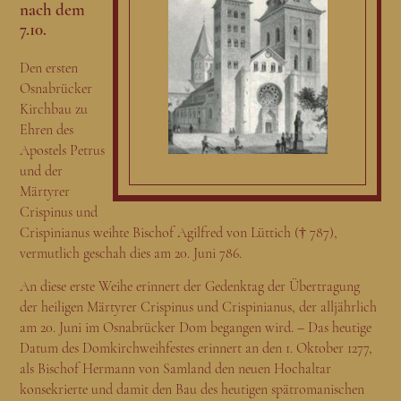
nach dem
7.10.
Den ersten
Osnabrücker
Kirchbau zu
Ehren des
Apostels Petrus
und der
Märtyrer
Crispinus und
Crispinianus weihte Bischof Agilfred von Lüttich († 787),
vermutlich geschah dies am 20. Juni 786.
An diese erste Weihe erinnert der Gedenktag der Übertragung
der heiligen Märtyrer Crispinus und Crispinianus, der alljährlich
am 20. Juni im Osnabrücker Dom begangen wird. – Das heutige
Datum des Domkirchweihfestes erinnert an den 1. Oktober 1277,
als Bischof Hermann von Samland den neuen Hochaltar
konsekrierte und damit den Bau des heutigen spätromanischen