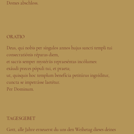
Domes abschloss.
ORATIO
Deus, qui nobis per síngulos annos hujus sancti templi tui
consecratiónis réparas diem,
et sacris semper mystériis repraeséntas incólumes:
exáudi preces pópuli tui, et praeta;
ut, quisquis hoc templum benefícia petitúrus ingréditur,
cuncta se impetrásse laetétur.
Per Dominum.
TAGESGEBET
Gott, alle Jahre erneuerst du uns den Weihetag dieses deines